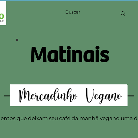
Matinais
entos que deixam seu café da manhã vegano uma de