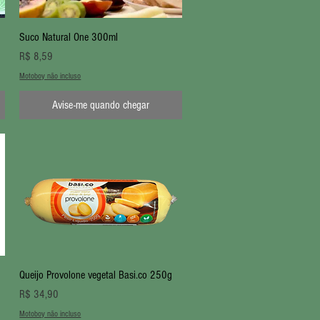
Visualização rápida
Suco Natural One 300ml
Preço
R$ 8,59
Motoboy não incluso
Avise-me quando chegar
Visualização rápida
Queijo Provolone vegetal Basi.co 250g
Preço
R$ 34,90
Motoboy não incluso