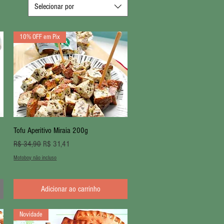
Selecionar por
10% OFF em Pix
Visualização rápida
Tofu Aperitivo Miraia 200g
Preço normal
Preço promocional
R$ 34,90
R$ 31,41
Motoboy não incluso
Adicionar ao carrinho
Novidade