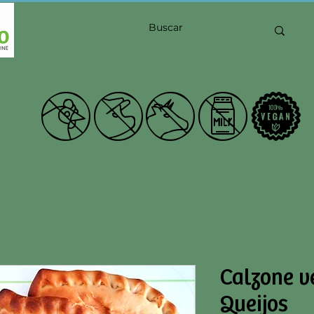
21Shu
Calzone v
Queijos