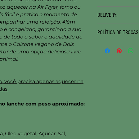
Mantenha congelado a (-18°
ta aquecer na Air Fryer, forno ou
Disponível
mediante agend
Usar este sob orientação de
s fácil e prático o momento de
DELIVERY:
Informações complementar
O Mercadinho Vegano não s
ompanhar uma refeição. Além
página https://www.mercad
causados pelo consumo ou 
Serviço terceirizado
dispon
do e congelado, garantindo a sua
POLÍTICA DE TROCAS
matutino conforme agendam
o de todo o sabor e qualidade do
de acordo com a distância.
te o Calzone vegano de Dois
Somos revendedores e não
Não temos frete gratuito
, n
ofertados em nosso site. T
utar de uma opção deliciosa livre
ou emergenciais.
fabricante e problemas ou s
animal.
O serviço não é oferecido 
entre em contato diretame
Maiores informações na
Visite a página 👉 https:
pagina https://www.merca
devolucoes-cancelamentos e 
VOCÊ TAMBÉM PODE CONTR
, você precisa apenas aquecer na
realizar uma compra.
AGENDAMENTO VIA WHATS
das.
ho lanche com peso aproximado:
, Óleo vegetal, Açúcar, Sal,