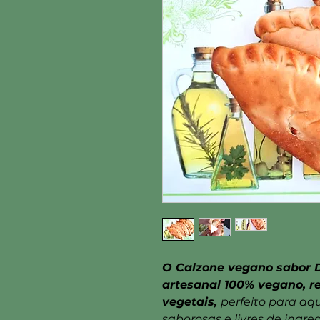
O Calzone vegano sabor D
artesanal 100% vegano, r
vegetais,
perfeito para a
saborosas e livres de ingr