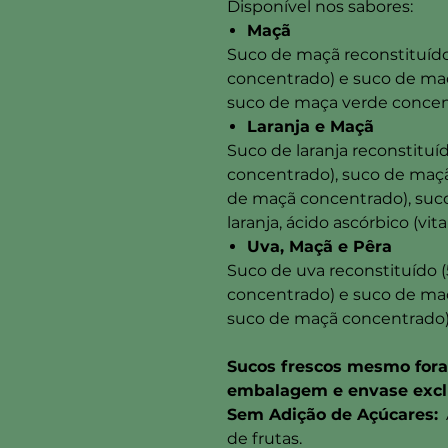
Disponível nos sabores:
Maçã
Suco de maçã reconstituíd
concentrado) e suco de maç
suco de maça verde conce
Laranja e Maçã
Suco de laranja reconstituí
concentrado), suco de maçã
de maçã concentrado), suco d
laranja, ácido ascórbico (vi
Uva, Maçã e Pêra
Suco de uva reconstituído (
concentrado) e suco de maç
suco de maçã concentrado
Sucos frescos mesmo fora 
embalagem e envase excl
Sem Adição de Açúcares:
A
de frutas.