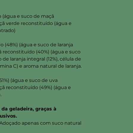
o (água e suco de maçã
ã verde reconstituído (água e
ntrado)
do (48%) (água e suco de laranja
 reconstituído (40%) (água e suco
e laranja integral (12%), célula de
tamina C) e aroma natural de laranja.
51%) (água e suco de uva
ã reconstituído (49%) (água e
).
da geladeira, graças à
usivos.
doçado apenas com suco natural