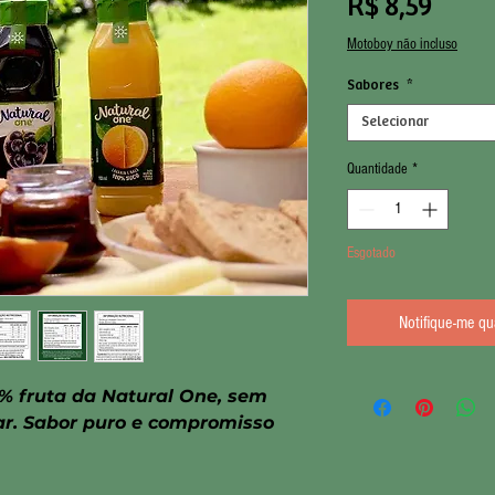
Preç
R$ 8,59
Motoboy não incluso
Sabores
*
Selecionar
Quantidade
*
Esgotado
Notifique-me qu
% fruta da Natural One, sem
r. Sabor puro e compromisso