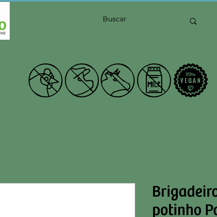
21Shu
Brigadeiro
potinho P