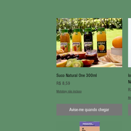
Visualização rápida
Suco Natural One 300ml
I
N
Preço
R$ 8,59
P
R
Motoboy não incluso
Mo
Avise-me quando chegar