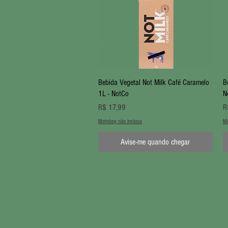
Visualização rápida
Bebida Vegetal Not Milk Café Caramelo
B
1L - NotCo
N
Preço
P
R$ 17,99
R
Motoboy não incluso
Mo
Avise-me quando chegar