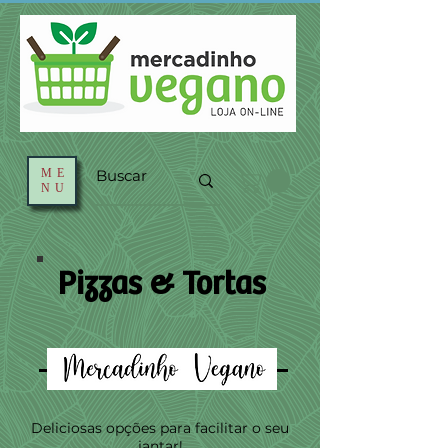
ME
NU
Pizzas & Tortas
Deliciosas opções para facilitar o seu
jantar!