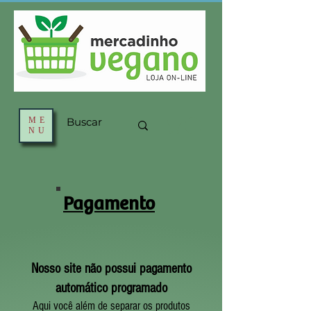
ME
NU
Pagamento
Nosso site não possui pagamento
automático programado
Aqui você além de separar os produtos