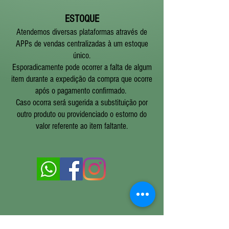
ESTOQUE
​Atendemos diversas plataformas através de
APPs de vendas centralizadas à um estoque
único.
Esporadicamente pode ocorrer a falta de algum
item durante a expedição da compra que ocorre
após o pagamento confirmado.
Caso ocorra será sugerida a substituição por
outro produto ou providenciado o estorno do
valor referente ao item faltante.