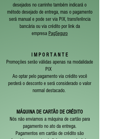
desejados no carrinho também indicará o
método desejado de entrega, mas o pagamento
será manual e pode ser via PIX, transferência
bancária ou via crédito por link da
empresa
PagSeguro
I M P O R T A N T E
Promoções serão válidas apenas na modalidade
PIX
Ao optar pelo pagamento via crédito você
perderá o desconto e será considerado o valor
normal destacado.
MÁQUINA DE CARTÃO DE CRÉDITO
Nós não enviamos a máquina de cartão para
pagamento no ato da entrega.
Pagamentos em cartão de crédito são