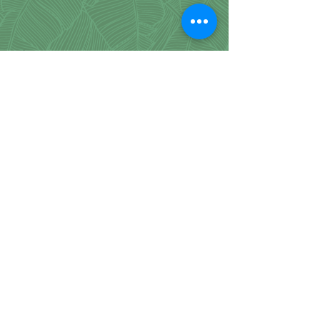
DÚVIDAS FREQUENTES
Sobre nós
Atendimento Presencial / Ponto
de Coleta
Como Comprar
Nossos Produtos
Restrições Alimentares
Pagamento
Delivery
Área de Entrega
Posso retirar?
Horário de Atendimento
Política para Trocas / Devoluções