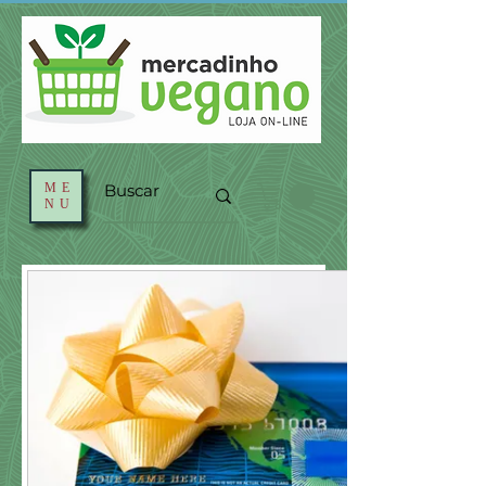
ME
NU